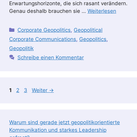
Erwartungshorizonte, die sich rasant verändern.
Genau deshalb brauchen sie …
Weiterlesen
Kategorien
Corporate Geopolitics
,
Geopolitical
Corporate Communications
,
Geopolitics
,
Geopolitik
Schreibe einen Kommentar
Seite
Seite
Seite
1
2
3
Weiter
→
Warum sind gerade jetzt geopolitikorientierte
Kommunikation und starkes Leadership