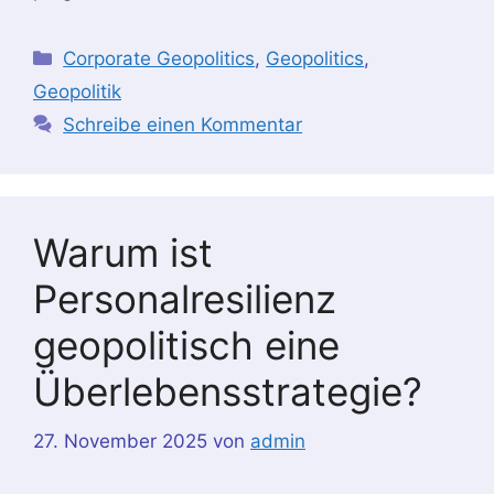
Kategorien
Corporate Geopolitics
,
Geopolitics
,
Geopolitik
Schreibe einen Kommentar
Warum ist
Personalresilienz
geopolitisch eine
Überlebensstrategie?
27. November 2025
von
admin